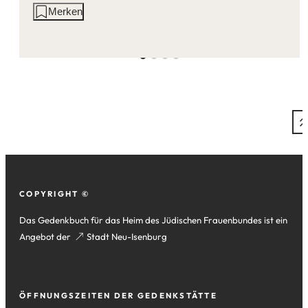
Aktionen
Merken
auf
dieser
Seite:
Fußzeile
COPYRIGHT ©
Das Gedenkbuch für das Heim des Jüdischen Frauenbundes ist ein
Angebot der
(Öffnet
Stadt Neu-Isenburg
in
einem
neuen
ÖFFNUNGSZEITEN DER GEDENKSTÄTTE
Tab)