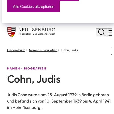
Alle Cookies akzeptieren
Stadt
Neu
M
Isenburg
Sie
Gedenkbuch
Namen - Biografien
Cohn, Judis
S
befinden
m
sich
hier:
NAMEN - BIOGRAFIEN
Cohn, Judis
Judis Cohn wurde am 25. August 1939 in Berlin geboren
und befand sich von 10. September 1939 bis 4. April 1941
im Heim 'Isenburg'.