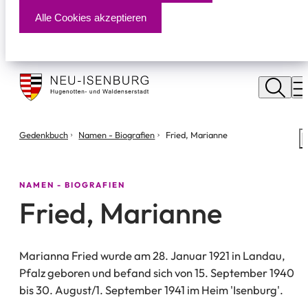
Alle Cookies akzeptieren
Stadt
Neu
M
Isenburg
Sie
Gedenkbuch
Namen - Biografien
Fried, Marianne
S
befinden
m
sich
hier:
NAMEN - BIOGRAFIEN
Fried, Marianne
Marianna Fried wurde am 28. Januar 1921 in Landau,
Pfalz geboren und befand sich von 15. September 1940
bis 30. August/1. September 1941 im Heim 'Isenburg'.