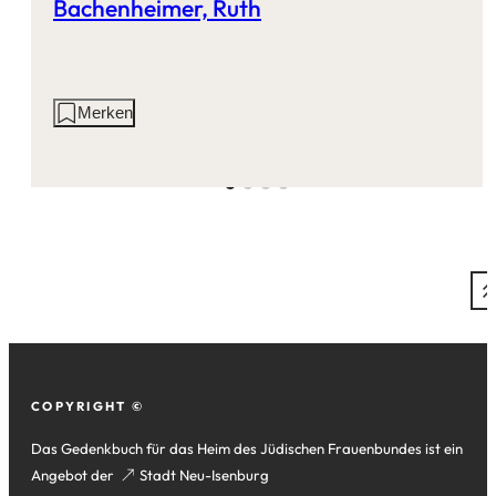
Bachenheimer, Ruth
Aktionen
Merken
auf
dieser
Seite:
Fußzeile
COPYRIGHT ©
Das Gedenkbuch für das Heim des Jüdischen Frauenbundes ist ein
Angebot der
(Öffnet
Stadt Neu-Isenburg