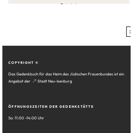
Seite:
Fußzeile
COPYRIGHT ©
Das Gedenkbuch für das Heim des Jüdischen Frauenbundes ist ein
Angebot der
(Öffnet
Stadt Neu-Isenburg
in
einem
neuen
ÖFFNUNGSZEITEN DER GEDENKSTÄTTE
Tab)
So: 11:00 -14:00 Uhr