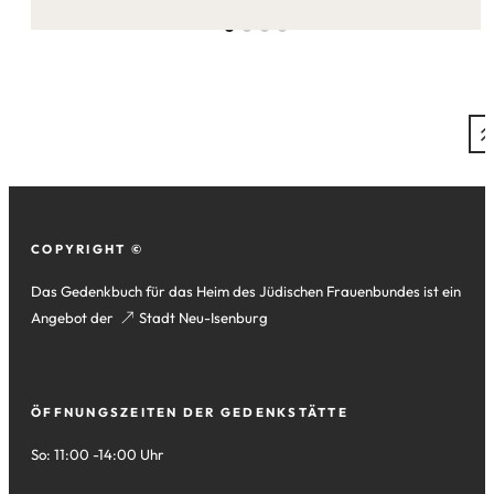
dieser
Seite:
Fußzeile
COPYRIGHT ©
Das Gedenkbuch für das Heim des Jüdischen Frauenbundes ist ein
Angebot der
(Öffnet
Stadt Neu-Isenburg
in
einem
neuen
ÖFFNUNGSZEITEN DER GEDENKSTÄTTE
Tab)
So: 11:00 -14:00 Uhr