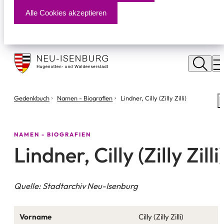
Alle Cookies akzeptieren
Stadt
Neu
M
Isenburg
Sie
Gedenkbuch
Namen - Biografien
Lindner, Cilly (Zilly Zilli)
S
befinden
m
sich
hier:
NAMEN - BIOGRAFIEN
Lindner, Cilly (Zilly Zilli
Quelle: Stadtarchiv Neu-Isenburg
Vorname
Cilly (Zilly Zilli)