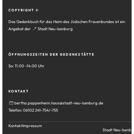
Fußzeile
COPYRIGHT ©
Das Gedenkbuch für das Heim des Jüdischen Frauenbundes ist ein
Angebot der
(Öffnet
Stadt Neu-Isenburg
in
einem
neuen
ÖFFNUNGSZEITEN DER GEDENKSTÄTTE
Tab)
So: 11:00 -14:00 Uhr
KONTAKT
bertha.pappenheim.haus
stadt-neu-isenburg
de
Telefon: 06102 241-754/-755
Kontakt
Impressum
Stadt Neu-Isenbu