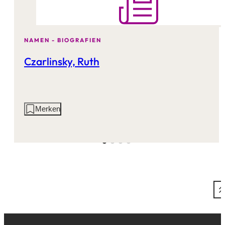
NAMEN - BIOGRAFIEN
Czarlinsky, Ruth
Aktionen
Merken
auf
dieser
Seite: