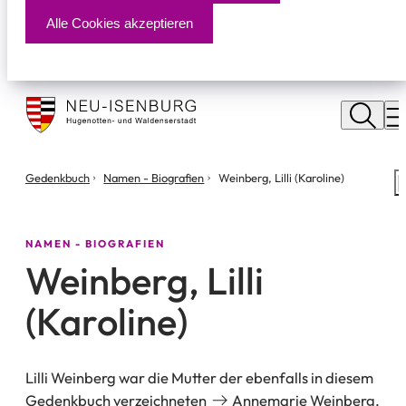
Alle Cookies akzeptieren
Stadt
Neu
M
Isenburg
Sie
Gedenkbuch
Namen - Biografien
Weinberg, Lilli (Karoline)
S
befinden
m
sich
hier:
NAMEN - BIOGRAFIEN
Weinberg, Lilli
(Karoline)
Lilli Weinberg war die Mutter der ebenfalls in diesem
Gedenkbuch verzeichneten
Annemarie Weinberg
.