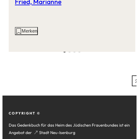
Fried, Marianne
Aktionen
Merken
auf
dieser
Seite:
Fußzeile
COPYRIGHT ©
Das Gedenkbuch für das Heim des Jüdischen Frauenbundes ist ein
Angebot der
(Öffnet
Stadt Neu-Isenburg