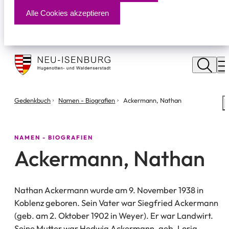
Alle Cookies akzeptieren
Stadt
Neu
M
Isenburg
Sie
Gedenkbuch
Namen - Biografien
Ackermann, Nathan
S
befinden
m
sich
hier:
NAMEN - BIOGRAFIEN
Ackermann, Nathan
Nathan Ackermann wurde am 9. November 1938 in
Koblenz geboren. Sein Vater war Siegfried Ackermann
(geb. am 2. Oktober 1902 in Weyer). Er war Landwirt.
Seine Mutter war Hedwig Ackermann, geb. Lorig.