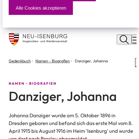
Alle Cookies akzeptieren
Stadt
Neu
M
Isenburg
Sie
Gedenkbuch
Namen - Biografien
Danziger, Johanna
S
befinden
m
sich
hier:
NAMEN - BIOGRAFIEN
Danziger, Johanna
Johanna Danziger wurde am 5. Oktober 1896 in
Dresden geboren und befand sich das erste Mal vom 8.
April 1915 bis August 1916 im Heim 'Isenburg' und wurde
von dort nach Breslau abgemeldet.