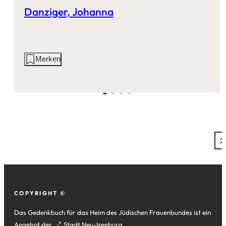
Danziger, Johanna
Aktionen
Merken
auf
dieser
Seite:
Fußzeile
COPYRIGHT ©
Das Gedenkbuch für das Heim des Jüdischen Frauenbundes ist ein
Angebot der
(Öffnet
Stadt Neu-Isenburg