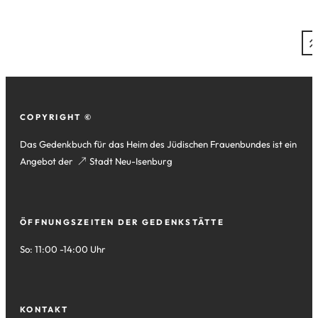
Fußzeile
COPYRIGHT ©
Das Gedenkbuch für das Heim des Jüdischen Frauenbundes ist ein
Angebot der
(Öffnet
Stadt Neu-Isenburg
in
einem
neuen
ÖFFNUNGSZEITEN DER GEDENKSTÄTTE
Tab)
So: 11:00 -14:00 Uhr
KONTAKT