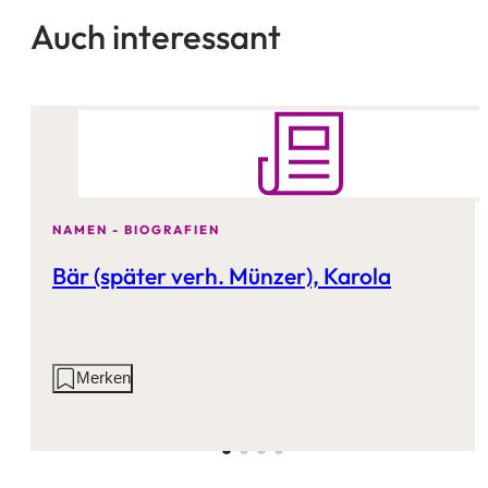
Auch interessant
NAMEN - BIOGRAFIEN
Bär (später verh. Münzer), Karola
Aktionen
Merken
auf
dieser
Seite: