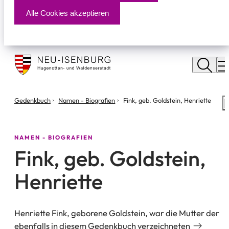
Alle Cookies akzeptieren
Stadt
Neu
M
Isenburg
Sie
Gedenkbuch
Namen - Biografien
Fink, geb. Goldstein, Henriette
S
befinden
m
sich
hier:
NAMEN - BIOGRAFIEN
Fink, geb. Goldstein,
Henriette
Henriette Fink, geborene Goldstein, war die Mutter der
ebenfalls in diesem Gedenkbuch verzeichneten