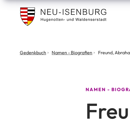
Stadt
Neu
Isenburg
Sie
Gedenkbuch
Namen - Biografien
Freund, Abrah
befinden
sich
hier:
NAMEN - BIOGR
Fre