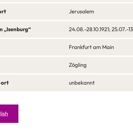
ort
Jerusalem
m „Isenburg“
24.08.-28.10.1921; 25.07.-1
Frankfurt am Main
Zögling
-ort
unbekannt
lish