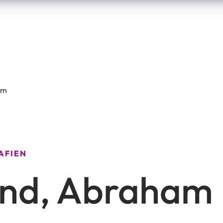
am
AFIEN
und, Abraham