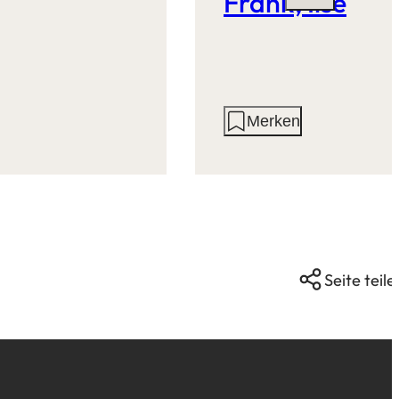
Frank, Ilse
Aktionen
Merken
auf
dieser
Seite:
Seite teile