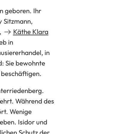
n geboren. Ihr
y Sitzmann,
,
Käthe Klara
eb in
siererhandel, in
d: Sie bewohnte
 beschäftigen.
nterriedenberg.
rwehrt. Während des
rt. Wenige
eben. Isidor und
lichen Schutz der