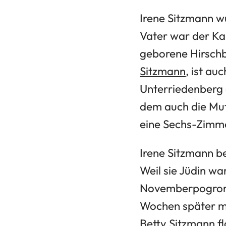
Irene Sitzmann w
Vater war der Ka
geborene Hirschb
Sitzmann
, ist au
Unterriedenberg 
dem auch die Mut
eine Sechs-Zimm
Irene Sitzmann be
Weil sie Jüdin wa
Novemberpogroms
Wochen später mu
Betty Sitzmann fl