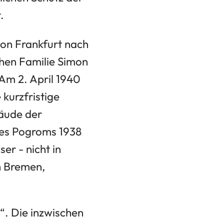
.
von Frankfurt nach
chen Familie Simon
. Am 2. April 1940
kurzfristige
bäude der
es Pogroms 1938
r - nicht in
h Bremen,
“. Die inzwischen