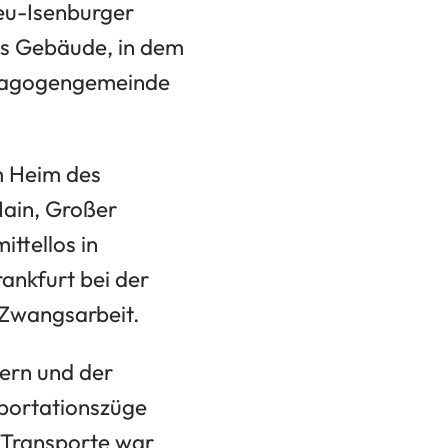
Neu-Isenburger
as Gebäude, in dem
ynagogengemeinde
im Heim des
ain, Großer
ittellos in
rankfurt bei der
 Zwangsarbeit.
ern und der
eportationszüge
i Transporte war