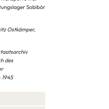
htungslager Sobibór
itz Ostkämper,
taatsarchiv
h des
er
– 1945