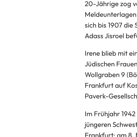
20-Jährige zog vo
Meldeunterlagen 
sich bis 1907 d
Adass Jisroel be
Irene blieb mit e
Jüdischen Frauen
Wollgraben 9 (Bör
Frankfurt auf Kos
Paverk-Gesellsch
Im Frühjahr 1942
jüngeren Schwest
Frankfurt: am 8. 