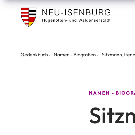
Stadt
Neu
Isenburg
Sie
Gedenkbuch
Namen - Biografien
Sitzmann, Iren
befinden
sich
hier:
NAMEN - BIOGR
Sitz