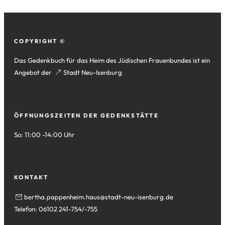
Fußzeile
COPYRIGHT ©
Das Gedenkbuch für das Heim des Jüdischen Frauenbundes ist ein
Angebot der
(Öffnet
Stadt Neu-Isenburg
in
einem
neuen
ÖFFNUNGSZEITEN DER GEDENKSTÄTTE
Tab)
So: 11:00 -14:00 Uhr
KONTAKT
bertha.pappenheim.haus
stadt-neu-isenburg
de
Telefon: 06102 241-754/-755