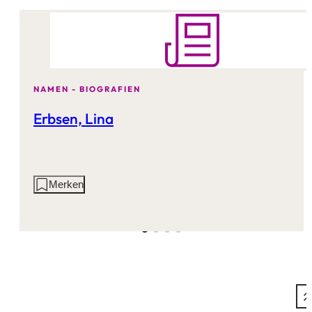
NAMEN - BIOGRAFIEN
Erbsen, Lina
Aktionen
Merken
auf
dieser
Seite: