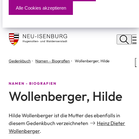
Alle Cookies akzeptieren
Stadt
Neu
M
Isenburg
Sie
Gedenkbuch
Namen - Biografien
Wollenberger, Hilde
S
befinden
m
sich
hier:
NAMEN - BIOGRAFIEN
Wollenberger, Hilde
Hilde Wollenberger ist die Mutter des ebenfalls in
diesem Gedenkbuch verzeichneten
Heinz Dieter
Wollenberger
.