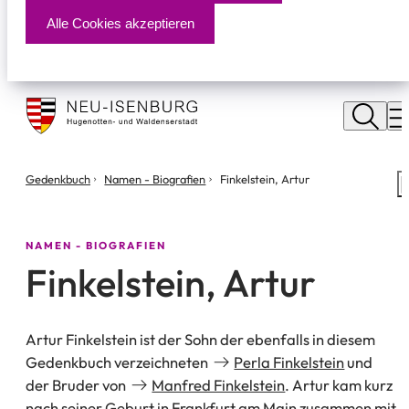
Alle Cookies akzeptieren
Stadt
Neu
M
Isenburg
Sie
Gedenkbuch
Namen - Biografien
Finkelstein, Artur
S
befinden
m
sich
hier:
NAMEN - BIOGRAFIEN
Finkelstein, Artur
Artur Finkelstein ist der Sohn der ebenfalls in diesem
Gedenkbuch verzeichneten
Perla Finkelstein
und
der Bruder von
Manfred Finkelstein
. Artur kam kurz
nach seiner Geburt in Frankfurt am Main zusammen mit